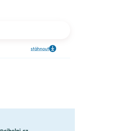
stáhnout
i@cihelni.cz