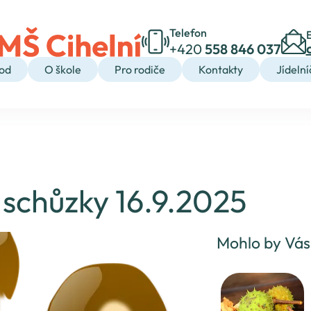
Telefon
+420
558 846 037
od
O škole
Pro rodiče
Kontakty
Jídelní
í schůzky 16.9.2025
Mohlo by Vás