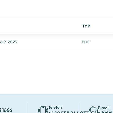
TYP
6.9. 2025
PDF
Telefon
E-mail
í 1666
ciheln