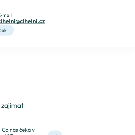
E-mail
cihelni@cihelni.cz
ček
 zajímat
Co nás čeká v