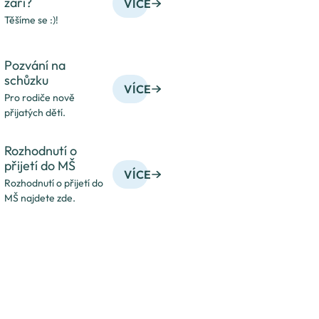
září?
VÍCE
Těšíme se :)!
Pozvání na
schůzku
VÍCE
Pro rodiče nově
přijatých dětí.
Rozhodnutí o
přijetí do MŠ
VÍCE
Rozhodnutí o přijetí do
MŠ najdete zde.