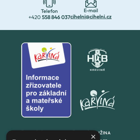
E-mail
Telefon
cihelni@cihelni.cz
+420
558 846 037
ŠKOLNÍ JÍDLENA
ŠKOLNÍ DRUŽINA
×