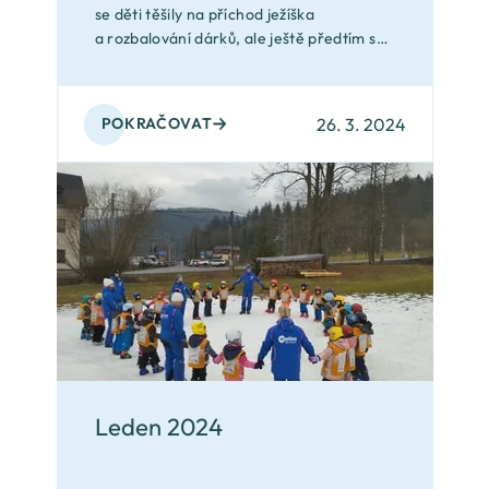
se děti těšily na příchod ježíška
a rozbalování dárků, ale ještě předtím se
toho u nás ještě hodně událo.
26. 3. 2024
POKRAČOVAT
Leden 2024