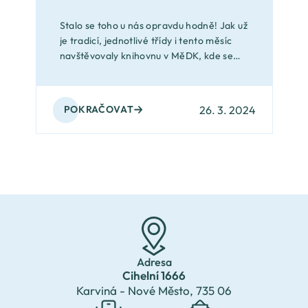
Stalo se toho u nás opravdu hodně! Jak už
je tradicí, jednotlivé třídy i tento měsíc
navštěvovaly knihovnu v MěDK, kde se
seznamovaly s tematickými knížkami
a prostředím knihovny.
26. 3. 2024
POKRAČOVAT
Adresa
Cihelní 1666
Karviná - Nové Město,
735 06