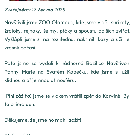
Zveřejněno: 17. června 2025
Navštívili jsme ZOO Olomouc, kde jsme viděli surikaty,
žraloky, rejnoky, šelmy, ptáky a spoustu dalších zvířat.
Vyšlápli jsme si na rozhlednu, nakrmili kozy a užili si
krásné počasí.
Poté jsme se vydali k nádherné Bazilice Navštívení
Panny Marie na Svatém Kopečku, kde jsme si užili
klidnou a příjemnou atmosféru.
Plní zážitků jsme se vlakem vrátili zpět do Karviné. Byl
to prima den.
Děkujeme, že jsme ho mohli zažít!