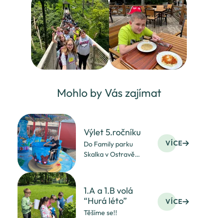
Mohlo by Vás zajímat
Výlet 5.ročníku
VÍCE
Do Family parku
Skalka v Ostravě
vyrazili i páťáci
1.A a 1.B volá
“Hurá léto”
VÍCE
Těšíme se!!