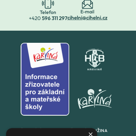
E-mail
Telefon
cihelni@cihelni.cz
+420
596 311 297
ŠKOLNÍ JÍDLENA
ŠKOLNÍ DRUŽINA
×