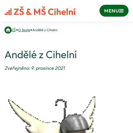
MENU
•
•
ZŠ
O škole
Andělé z Cihelní
Andělé z Cihelní
Zveřejněno: 9. prosince 2021