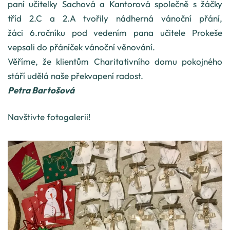
paní učitelky Sachová a Kantorová společně s žáčky
tříd 2.C a 2.A tvořily nádherná vánoční přání,
žáci 6.ročníku pod vedením pana učitele Prokeše
vepsali do přáníček vánoční věnování.
Věříme, že klientům Charitativního domu pokojného
stáří udělá naše překvapení radost.
Petra Bartošová
Navštivte fotogalerii!