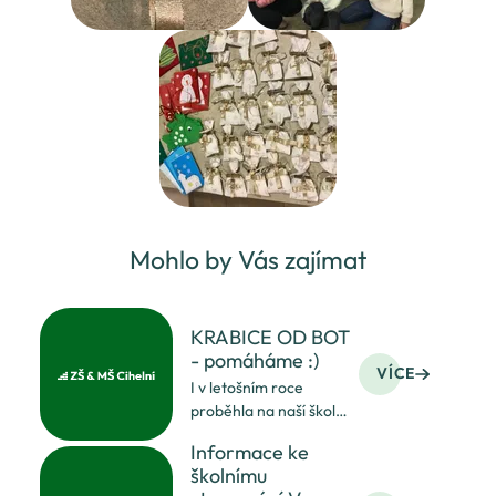
Mohlo by Vás zajímat
KRABICE OD BOT
- pomáháme :)
VÍCE
I v letošním roce
proběhla na naší škole
sbírka s názvem
Informace ke
Krabice od bot. Děti
školnímu
společně s třídními