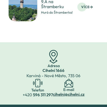
9.A na
Štramberku
VÍCE
Hurá do Štramberka!
Adresa
Cihelní 1666
Karviná - Nové Město,
735 06
E-mail
Telefon
cihelni@cihelni.cz
+420
596 311 297