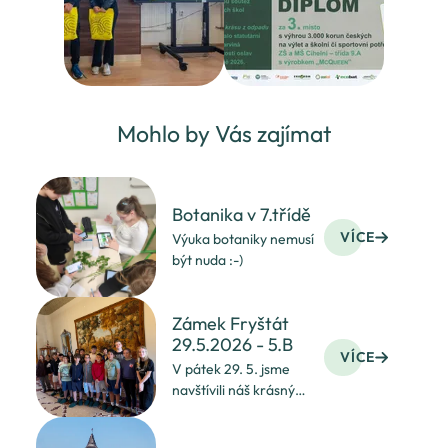
Mohlo by Vás zajímat
Botanika v 7.třídě
VÍCE
Výuka botaniky nemusí
být nuda :-)
Zámek Fryštát
29.5.2026 - 5.B
VÍCE
V pátek 29. 5. jsme
navštívili náš krásný
zámek ve Fryštátě.