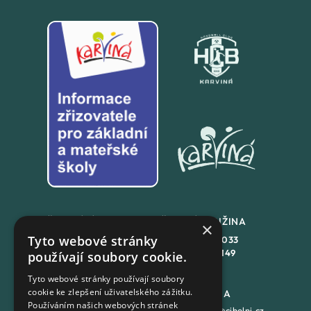
ŠKOLNÍ JÍDLENA
ŠKOLNÍ DRUŽINA
×
Tyto webové stránky
+420
558 846 032
+420
558 846 033
+420
702 167 150
+420
702 167 149
používají soubory cookie.
Tyto webové stránky používají soubory
cookie ke zlepšení uživatelského zážitku.
DATOVÁ SCHRÁNKA
PODATELNA
Používáním našich webových stránek
7batxeb
epodatelna@cihelni.cz