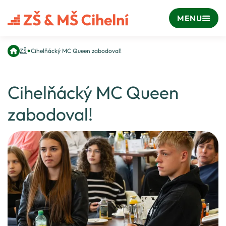
MENU
•
ZŠ
Cihelňácký MC Queen zabodoval!
Cihelňácký MC Queen
zabodoval!