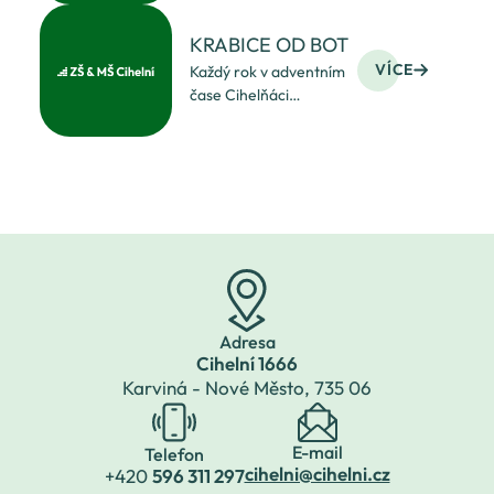
jako každý rok je
budou nadá
navštívil v doprovodu
KRABICE OD BOT
hrozivých čertů
VÍCE
Každý rok v adventním
a něžných andílků.
čase Cihelňáci
Obešel postupně
pomáhají těm, kteří to
všechny třídy a
potřebují. Některé děti
by nedostaly pod
stromeček žádný
dárek a tak jsme
v rámci projektu
KRABICE OD BOT
připravil
Adresa
Cihelní 1666
Karviná - Nové Město,
735 06
E-mail
Telefon
cihelni@cihelni.cz
+420
596 311 297