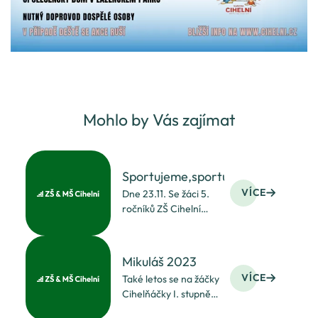
Mohlo by Vás zajímat
Sportujeme,sportujeme.....
VÍCE
Dne 23.11. Se žáci 5.
ročníků ZŠ Cihelní
zapojili do Městského
kola ve vybíjené.
S odhodláním obsadili
Mikuláš 2023
slušné 7. místo.
VÍCE
Také letos se na žáčky
Gratulujeme všem
Cihelňáčky I. stupně
účastníkům
přišel podívat Mikuláš,
a doufáme, že se