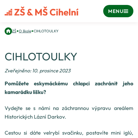
MENU
•
•
ZŠ
O škole
CIHLOTOULKY
CIHLOTOULKY
Zveřejněno: 10. prosince 2023
Pomůžete eskymáckému chlapci zachránit jeho
kamarádku lišku?
Vydejte se s námi na záchrannou výpravu areálem
Historických Lázní Darkov.
Cestou si dáte velrybí svačinku, postavíte mini iglú,