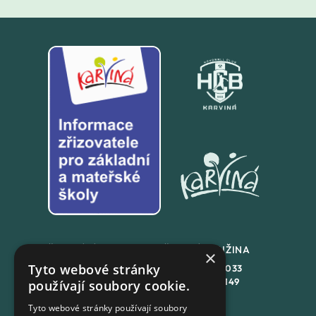
ŠKOLNÍ JÍDLENA
ŠKOLNÍ DRUŽINA
×
Tyto webové stránky
+420
558 846 032
+420
558 846 033
+420
702 167 150
+420
702 167 149
používají soubory cookie.
Tyto webové stránky používají soubory