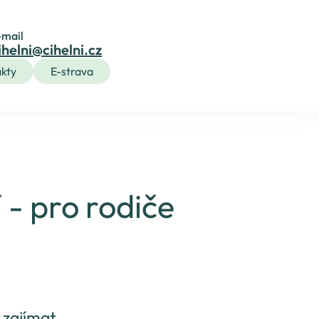
-mail
ihelni@cihelni.cz
kty
E-strava
- pro rodiče
 zajímat