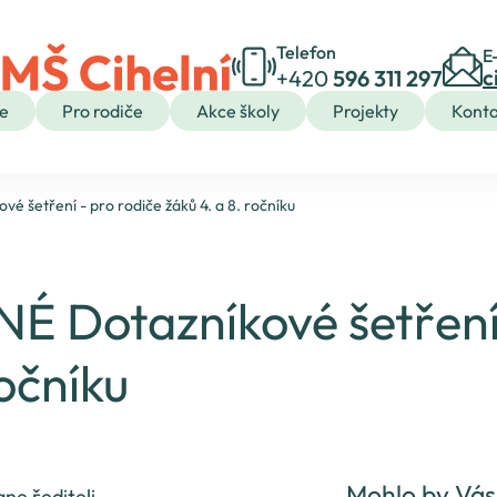
Telefon
E
c
+420
596 311 297
e
Pro rodiče
Akce školy
Projekty
Konta
šetření - pro rodiče žáků 4. a 8. ročníku
TĚ
K
PRO VYCHÁZEJÍCÍ ŽÁKY
PRO MÉDIA
TÍ
ŠKOLNÍ DRUŽINA
Dotazníkové šetření 
KROUŽKY
STRAVOVÁNÍ
SPOLEK RODIČŮ
ročníku
Mohlo by Vás
ne řediteli