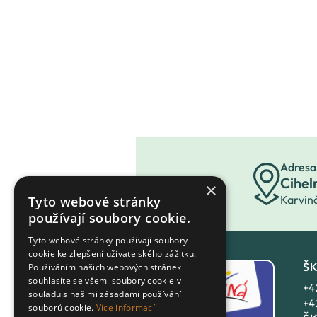
Adresa
Cihel
×
Karvin
Tyto webové stránky
používají soubory cookie.
Tyto webové stránky používají soubory
cookie ke zlepšení uživatelského zážitku.
ŠK
Používáním našich webových stránek
souhlasíte se všemi soubory cookie v
+4
souladu s našimi zásadami používání
+4
souborů cookie.
Více informací