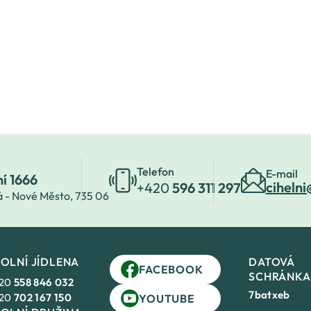
Telefon
E-mail
ní 1666
cihelni
+420
596 311 297
á - Nové Město,
735 06
OLNÍ JÍDLENA
DATOVÁ
FACEBOOK
SCHRÁNKA
20
558 846 032
7batxeb
20
702 167 150
YOUTUBE