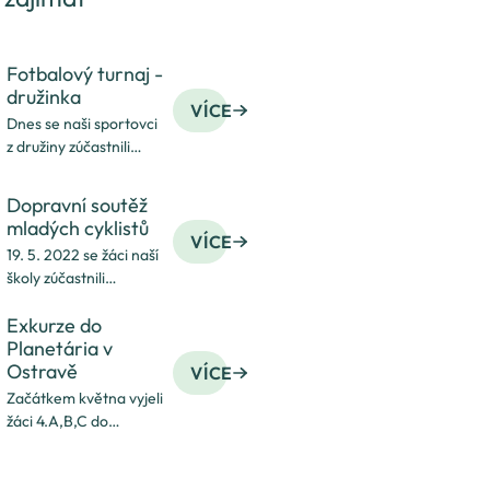
Fotbalový turnaj -
družinka
VÍCE
Dnes se naši sportovci
z družiny zúčastnili
fotbalového turnaje na
ZŠ U Lesa. I přesto, že
Dopravní soutěž
nám počasí nepřálo
mladých cyklistů
a zápas se uskutečnil
VÍCE
19. 5. 2022 se žáci naší
v tělocvičně, bojovali
školy zúčastnili
jako tygři a vybojov
Dopravní soutěže
Exkurze do
mladých cyklistů.
Planetária v
Soutěž se skládala
Ostravě
z teoretické
VÍCE
a praktické části.
Začátkem května vyjeli
Zastoupení jsme měli
žáci 4.A,B,C do
v obou kategoriích
Planetária v Ostravě.
a oprav
Po krátké svačince si
v hlavním sále vyslechli