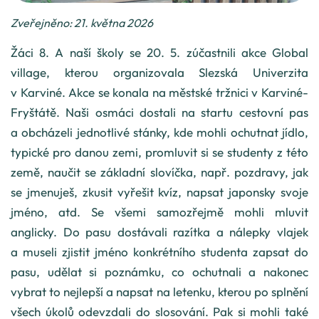
Zveřejněno: 21. května 2026
Žáci 8. A naší školy se 20. 5. zúčastnili akce Global
village, kterou organizovala Slezská Univerzita
v Karviné. Akce se konala na městské tržnici v Karviné-
Fryštátě. Naši osmáci dostali na startu cestovní pas
a obcházeli jednotlivé stánky, kde mohli ochutnat jídlo,
typické pro danou zemi, promluvit si se studenty z této
země, naučit se základní slovíčka, např. pozdravy, jak
se jmenuješ, zkusit vyřešit kvíz, napsat japonsky svoje
jméno, atd. Se všemi samozřejmě mohli mluvit
anglicky. Do pasu dostávali razítka a nálepky vlajek
a museli zjistit jméno konkrétního studenta zapsat do
pasu, udělat si poznámku, co ochutnali a nakonec
vybrat to nejlepší a napsat na letenku, kterou po splnění
všech úkolů odevzdali do slosování. Pak si mohli také