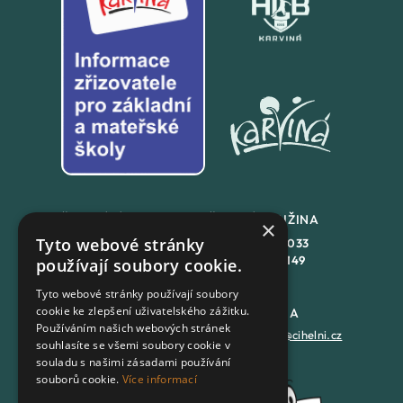
ŠKOLNÍ JÍDLENA
ŠKOLNÍ DRUŽINA
×
Tyto webové stránky
+420
558 846 032
+420
558 846 033
+420
702 167 150
+420
702 167 149
používají soubory cookie.
Tyto webové stránky používají soubory
cookie ke zlepšení uživatelského zážitku.
DATOVÁ SCHRÁNKA
PODATELNA
Používáním našich webových stránek
7batxeb
epodatelna@cihelni.cz
souhlasíte se všemi soubory cookie v
souladu s našimi zásadami používání
souborů cookie.
Více informací
FACEBOOK