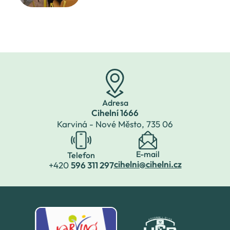
Adresa
Cihelní 1666
Karviná - Nové Město,
735 06
E-mail
Telefon
cihelni@cihelni.cz
+420
596 311 297