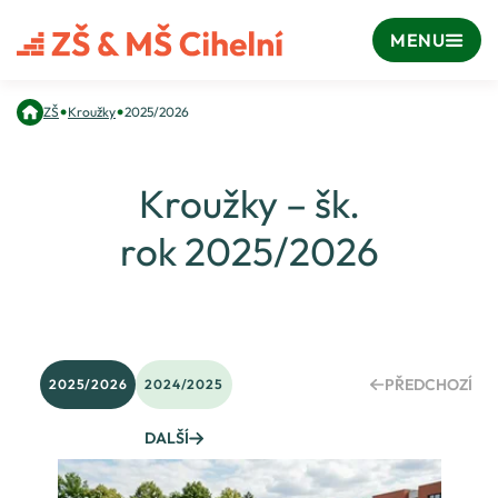
MENU
•
•
ZŠ
Kroužky
2025/2026
Kroužky – šk.
rok 2025/2026
PŘEDCHOZÍ
2025/2026
2024/2025
DALŠÍ