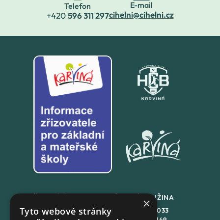
E-mail
Telefon
cihelni@cihelni.cz
+420
596 311 297
ŠKOLNÍ JÍDLENA
ŠKOLNÍ DRUŽINA
×
Tyto webové stránky
+420
558 846 032
+420
558 846 033
+420
702 167 150
+420
702 167 149