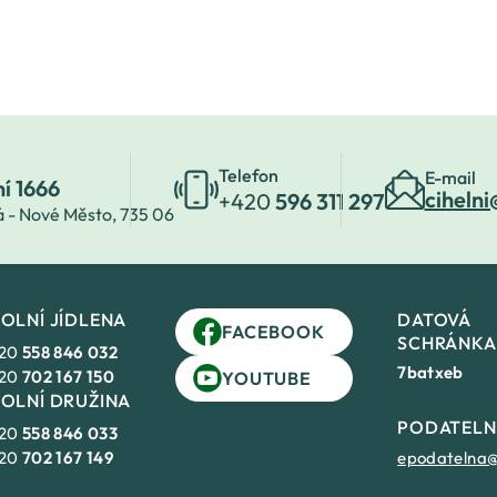
Telefon
E-mail
ní 1666
cihelni
+420
596 311 297
á - Nové Město,
735 06
OLNÍ JÍDLENA
DATOVÁ
FACEBOOK
SCHRÁNKA
20
558 846 032
7batxeb
20
702 167 150
YOUTUBE
OLNÍ DRUŽINA
PODATEL
20
558 846 033
20
702 167 149
epodatelna@c