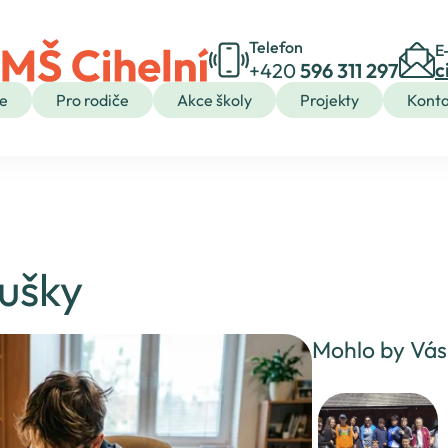
Telefon
E
c
+420
596 311 297
e
Pro rodiče
Akce školy
Projekty
Konta
TĚ
K
PRO VYCHÁZEJÍCÍ ŽÁKY
PRO MÉDIA
TÍ
ŠKOLNÍ DRUŽINA
ušky
KROUŽKY
STRAVOVÁNÍ
SPOLEK RODIČŮ
Mohlo by Vás