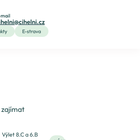
-mail
ihelni@cihelni.cz
kty
E-strava
 zajímat
Výlet 8.C a 6.B