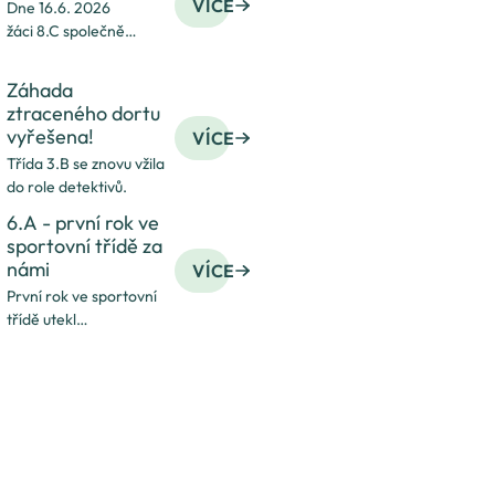
VÍCE
Dne 16.6. 2026
žáci 8.C společně
s 6.B vyrazili na školní
výlet
Záhada
ztraceného dortu
vyřešena!
VÍCE
Třída 3.B se znovu vžila
do role detektivů.
6.A - první rok ve
sportovní třídě za
námi
VÍCE
První rok ve sportovní
třídě utekl
neuvěřitelně rychle.