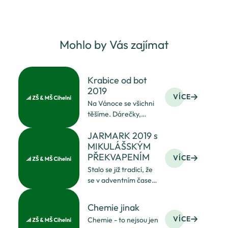
Mohlo by Vás zajímat
Krabice od bot
2019
VÍCE
Na Vánoce se všichni
těšíme. Dárečky,
dobroty,
JARMARK 2019 s
pohádky......Některé
MIKULÁŠSKÝM
holky a kluci takové
PŘEKVAPENÍM
štěstí nemají a mohlo
VÍCE
by se stát, že žádný
Stalo se již tradicí, že
dárek k Vánocům
se v adventním čase
nedostanou :-( a tak
potkávají na Cihelní
se i
žáci, jejich rodiče,
Chemie jinak
bývalí zaměstnanci,
VÍCE
Chemie - to nejsou jen
bývalí žáci, učitelé