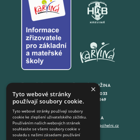
ŠKOLNÍ JÍDLENA
ŠKOLNÍ DRUŽINA
×
Tyto webové stránky
+420
558 846 032
+420
558 846 033
+420
702 167 150
+420
702 167 149
používají soubory cookie.
Tyto webové stránky používají soubory
cookie ke zlepšení uživatelského zážitku.
DATOVÁ SCHRÁNKA
PODATELNA
Používáním našich webových stránek
7batxeb
epodatelna@cihelni.cz
souhlasíte se všemi soubory cookie v
souladu s našimi zásadami používání