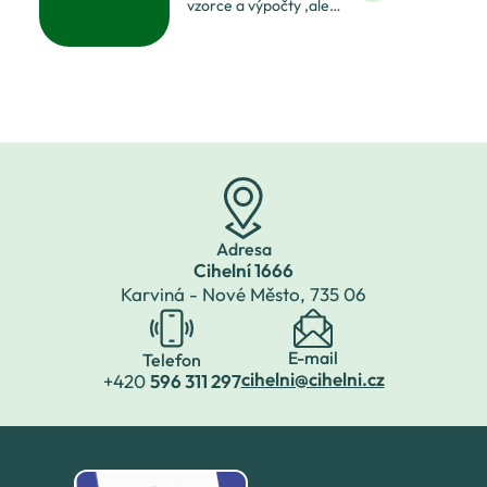
vzorce a výpočty ,ale
a přátelé školy. Náš
i voňavé záležitosti,
Jarmark se letos konal
jako je výroba mýdel
ve
a šumivých bomb do
koupele. A to my v 8.
ročnících umíme :o).
Osmáci a O. Jánská
Adresa
Cihelní 1666
Karviná - Nové Město,
735 06
E-mail
Telefon
cihelni@cihelni.cz
+420
596 311 297