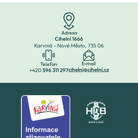
Družba od 16:30
do 18:30, sál bude
otevřen v 16:15.
K zakoupení bu
Adresa
Cihelní 1666
Karviná - Nové Město,
735 06
E-mail
Telefon
cihelni@cihelni.cz
+420
596 311 297