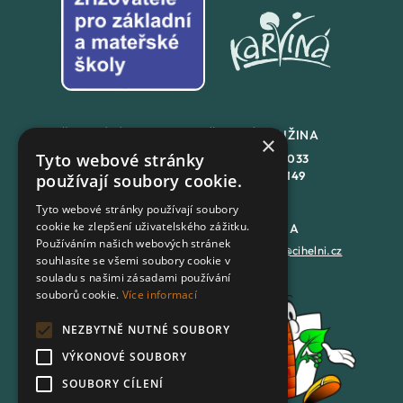
ŠKOLNÍ JÍDLENA
ŠKOLNÍ DRUŽINA
×
Tyto webové stránky
+420
558 846 032
+420
558 846 033
+420
702 167 150
+420
702 167 149
používají soubory cookie.
Tyto webové stránky používají soubory
cookie ke zlepšení uživatelského zážitku.
DATOVÁ SCHRÁNKA
PODATELNA
Používáním našich webových stránek
7batxeb
epodatelna@cihelni.cz
souhlasíte se všemi soubory cookie v
souladu s našimi zásadami používání
souborů cookie.
Více informací
FACEBOOK
NEZBYTNĚ NUTNÉ SOUBORY
YOUTUBE
VÝKONOVÉ SOUBORY
SOUBORY CÍLENÍ