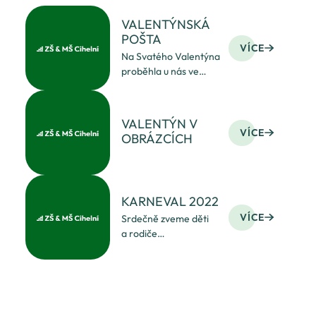
VALENTÝNSKÁ
POŠTA
VÍCE
Na Svatého Valentýna
proběhla u nás ve
škole Valentýnská
pošta. Celý předchozí
týden žáci tvořili
VALENTÝN V
Valentýnky, pro ty
VÍCE
OBRÁZCÍCH
koho mají rádi, koho
chtějí potěšit anebo
komu chtějí tře
KARNEVAL 2022
VÍCE
Srdečně zveme děti
a rodiče
v úterý 1. 3. 2022 na
Hopsalínovu
karnevalovou show
s tombolou do
Obecního domu