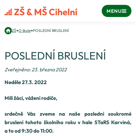
MENU
•
•
ZŠ
O škole
POSLEDNÍ BRUSLENÍ
POSLEDNÍ BRUSLENÍ
Zveřejněno: 23. března 2022
Neděle 27.3. 2022
Milí žáci, vážení rodiče,
srdečně Vás zveme na naše poslední soukromé
bruslení tohoto školního roku v hale STaRS Karviná,
a to od 9:30 do 11:00.