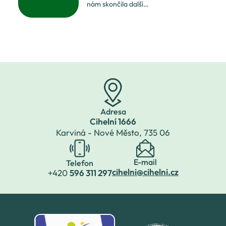
navštívily muzeum a
nám skončila další
poté Laser game v
atletická sezóna. Jaká
byla? Hlavně plná
nadšení a odhodlání
podat co nejlepší
výkony a ukázat, že
opravdu stále umíme.
Někdy jsme se
Adresa
Cihelní 1666
Karviná - Nové Město,
735 06
E-mail
Telefon
cihelni@cihelni.cz
+420
596 311 297