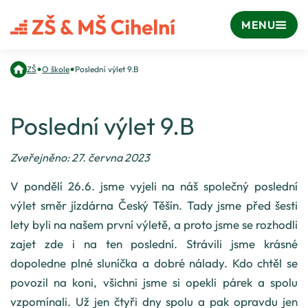
MENU
•
•
ZŠ
O škole
Poslední výlet 9.B
Poslední výlet 9.B
Zveřejněno: 27. června 2023
V pondělí 26.6. jsme vyjeli na náš společný poslední
výlet směr jízdárna Český Těšín. Tady jsme před šesti
lety byli na našem první výletě, a proto jsme se rozhodli
zajet zde i na ten poslední. Strávili jsme krásné
dopoledne plné sluníčka a dobré nálady. Kdo chtěl se
povozil na koni, všichni jsme si opekli párek a spolu
vzpomínali. Už jen čtyři dny spolu a pak opravdu jen