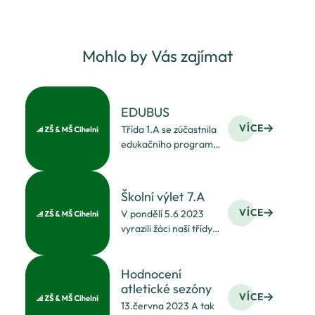
Mohlo by Vás zajímat
EDUBUS
VÍCE
Třída 1.A se zúčastnila
edukačního programu,
který žákům představil
VEXÍKA - robotka
určeného
Školní výlet 7.A
k programování.
VÍCE
V pondělí 5.6 2023
Jedná se o nový
vyrazili žáci naší třídy
způsob, jak žáky učit
na zasloužený výlet.
informatiku a podpořit
Děti si samy
tak
Hodnocení
naplánovaly místo
atletické sezóny
i aktivity. Cílem byla
VÍCE
Ostrava, kde děti
13.června 2023 A tak