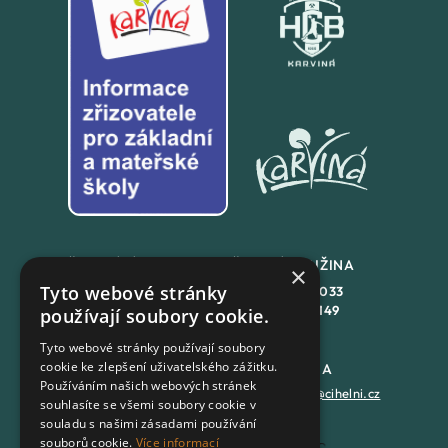
ŠKOLNÍ JÍDLENA
ŠKOLNÍ DRUŽINA
×
Tyto webové stránky
+420
558 846 032
+420
558 846 033
+420
702 167 150
+420
702 167 149
používají soubory cookie.
Tyto webové stránky používají soubory
cookie ke zlepšení uživatelského zážitku.
DATOVÁ SCHRÁNKA
PODATELNA
Používáním našich webových stránek
7batxeb
epodatelna@cihelni.cz
souhlasíte se všemi soubory cookie v
souladu s našimi zásadami používání
souborů cookie.
Více informací