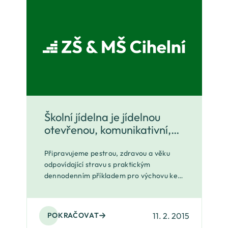
Školní jídelna je jídelnou
otevřenou, komunikativní,
kontaktní, moderní;)
Připravujeme pestrou, zdravou a věku
odpovídající stravu s praktickým
dennodenním příkladem pro výchovu ke
zdravému životnímu stylu a základům
stolování ve společnosti. Využív
11. 2. 2015
POKRAČOVAT