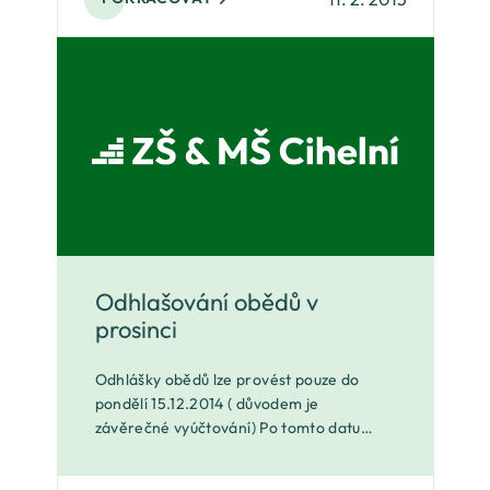
Odhlašování obědů v
prosinci
Odhlášky obědů lze provést pouze do
pondělí 15.12.2014 ( důvodem je
závěrečné vyúčtování) Po tomto datu
nebude možné odhlásit oběd . Terminály
a internet bude zablokován. On