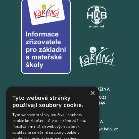
ŠKOLNÍ JÍDLENA
ŠKOLNÍ DRUŽINA
×
Tyto webové stránky
+420
558 846 032
+420
558 846 033
+420
702 167 150
+420
702 167 149
používají soubory cookie.
Tyto webové stránky používají soubory
cookie ke zlepšení uživatelského zážitku.
DATOVÁ SCHRÁNKA
PODATELNA
Používáním našich webových stránek
7batxeb
epodatelna@cihelni.cz
souhlasíte se všemi soubory cookie v
souladu s našimi zásadami používání