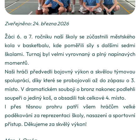
Zveřejněno: 24. března 2026
Žáci 6. a 7. ročníku naší školy se zúčastnili městského
kola v basketbalu, kde poměřili síly s dalšími sedmi
školami. Turnaj byl velmi vyrovnaný a plný napínavých
momentů.
Naši hráči předvedli bojovný výkon a skvělou týmovou
spolupráci, díky které se probojovali až do zápasu o 3.
místo. V dramatickém souboji o bronz nakonec podlehli
soupeři o jediný koš, a obsadili tak celkové 4. místo.
I přes těsnou prohru patří všem hráčům velké
poděkování za reprezentaci školy, nasazení a sportovní
přístup. Děkujeme za skvělý výkon!