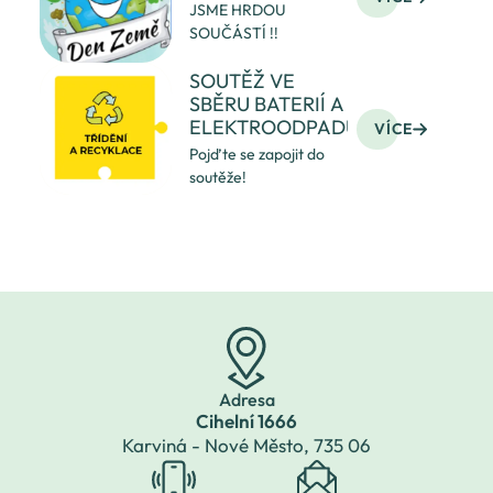
JSME HRDOU
SOUČÁSTÍ !!
SOUTĚŽ VE
SBĚRU BATERIÍ A
ELEKTROODPADU
VÍCE
Pojďte se zapojit do
soutěže!
Adresa
Cihelní 1666
Karviná - Nové Město,
735 06