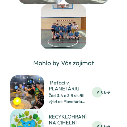
Mohlo by Vás zajímat
Třeťáci v
PLANETÁRIU
VÍCE
Žáci 3.A a 3.B si užili
výlet do Planetária
v Ostravě.
RECYKLOHRANÍ
NA CIHELNÍ
VÍCE