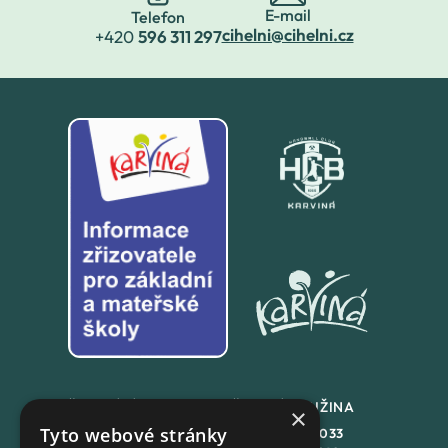
E-mail
Telefon
cihelni@cihelni.cz
+420
596 311 297
ŠKOLNÍ JÍDLENA
ŠKOLNÍ DRUŽINA
×
Tyto webové stránky
+420
558 846 032
+420
558 846 033