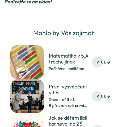
Podívejte se na video!
Mohlo by Vás zajímat
Matematika v 5.A
trochu jinak
VÍCE
Počítáme, počítáme....
První vysvědčení
v 1.B
VÍCE
Dnes si děti v 1.
B převzaly své první
vysvědčení.
Jak se dětem líbil
karneval na ZŠ