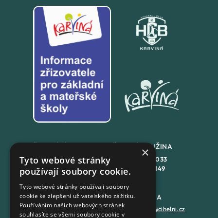
ŠKOLNÍ JÍDLENA
ŠKOLNÍ DRUŽINA
×
Tyto webové stránky
+420
558 846 032
+420
558 846 033
+420
702 167 150
+420
702 167 149
používají soubory cookie.
Tyto webové stránky používají soubory
cookie ke zlepšení uživatelského zážitku.
DATOVÁ SCHRÁNKA
PODATELNA
Používáním našich webových stránek
7batxeb
epodatelna@cihelni.cz
souhlasíte se všemi soubory cookie v