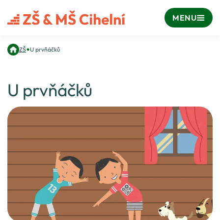
MENU
•
ZŠ
U prvňáčků
U prvňáčků