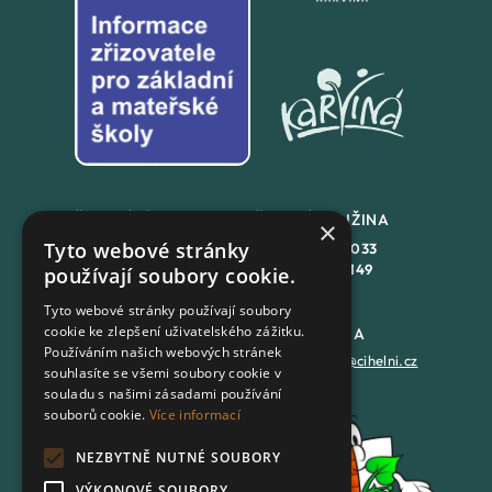
ŠKOLNÍ JÍDLENA
ŠKOLNÍ DRUŽINA
×
Tyto webové stránky
+420
558 846 032
+420
558 846 033
+420
702 167 150
+420
702 167 149
používají soubory cookie.
Tyto webové stránky používají soubory
cookie ke zlepšení uživatelského zážitku.
DATOVÁ SCHRÁNKA
PODATELNA
Používáním našich webových stránek
7batxeb
epodatelna@cihelni.cz
souhlasíte se všemi soubory cookie v
souladu s našimi zásadami používání
souborů cookie.
Více informací
FACEBOOK
NEZBYTNĚ NUTNÉ SOUBORY
YOUTUBE
VÝKONOVÉ SOUBORY