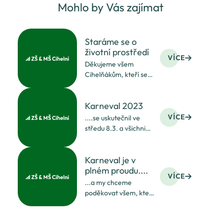
Mohlo by Vás zajímat
Staráme se o
životní prostředí
VÍCE
Děkujeme všem
Cihelňákům, kteří se
zapojili a paní učitelce
Břečkové za
Karneval 2023
organizování sběru.
VÍCE
....se uskutečnil ve
středu 8.3. a všichni
zúčastnění se skvěle
bavili! Děkujeme všem
Karneval je v
učitelům
plném proudu....
a pomocníkům za
VÍCE
přípravu a pečené
...a my chceme
dobroty!
poděkovat všem, kteří
program připravili:)))
DĚKUJEME!!