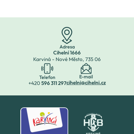
( 8.3. 17.30)
Adresa
Cihelní 1666
Karviná - Nové Město,
735 06
E-mail
Telefon
cihelni@cihelni.cz
+420
596 311 297