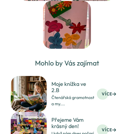
Mohlo by Vás zajímat
Moje knížka ve
2.B
VÍCE
Čtenářská gramotnost
a my....
Přejeme Vám
krásný den!
VÍCE
I když nám dnes počasí