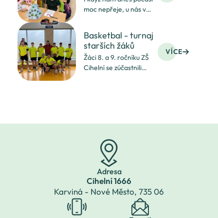
moc nepřeje, u nás ve
třídě už naplno vládne
jaro.
Basketbal - turnaj
starších žáků
VÍCE
Žáci 8. a 9. ročníku ZŠ
Cihelní se zúčastnili
městského kola
v basketbalu.
Adresa
Cihelní 1666
Karviná - Nové Město,
735 06