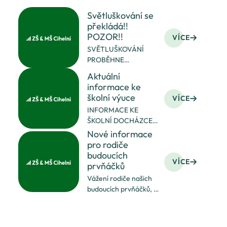
Světluškování se
překládá!!
POZOR!!
VÍCE
SVĚTLUŠKOVÁNÍ
PROBĚHNE
V ÚTERÝ 7.11. 2023!!
Aktuální
informace ke
školní výuce
VÍCE
INFORMACE KE
ŠKOLNÍ DOCHÁZCE
OD 4.1.2021
Nové informace
V pondělí 4.1.2021
pro rodiče
nastoupí za přísných
budoucích
VÍCE
hygienických
prvňáčků
podmínek do školy
Vážení rodiče našich
třídy 1.A, 1.B, 1.C , 2.A a 2.B podle
budoucích prvňáčků, je
rozvrhu platného od
nám velmi líto, že
září
současná
epidemiologická