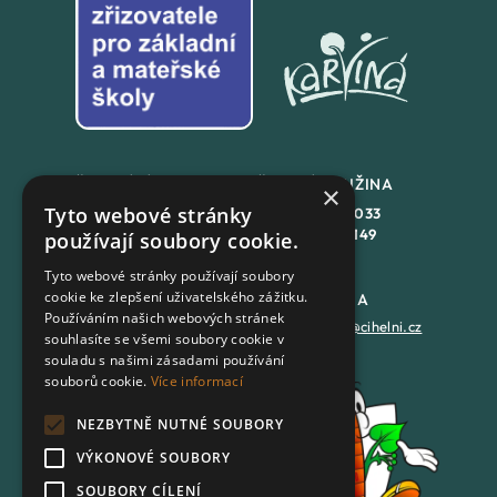
ŠKOLNÍ JÍDLENA
ŠKOLNÍ DRUŽINA
×
Tyto webové stránky
+420
558 846 032
+420
558 846 033
+420
702 167 150
+420
702 167 149
používají soubory cookie.
Tyto webové stránky používají soubory
cookie ke zlepšení uživatelského zážitku.
DATOVÁ SCHRÁNKA
PODATELNA
Používáním našich webových stránek
7batxeb
epodatelna@cihelni.cz
souhlasíte se všemi soubory cookie v
souladu s našimi zásadami používání
souborů cookie.
Více informací
FACEBOOK
NEZBYTNĚ NUTNÉ SOUBORY
YOUTUBE
VÝKONOVÉ SOUBORY
SOUBORY CÍLENÍ