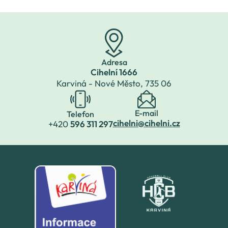
situace v okrese
Karviná nám
neumožňuje potkat se
ve velkém počtu na
půdě naší školy (
Adresa
Cihelní 1666
Karviná - Nové Město,
735 06
E-mail
Telefon
cihelni@cihelni.cz
+420
596 311 297