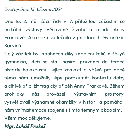
Zveřejněno: 15. března 2024
Dne 16. 2. měli žáci třídy 9. A příležitost zúčastnit se
unikátní výstavy věnované životu a osudu Anny
Frankové. Akce se uskutečnila v prostorách Gymnázia
Karviná.
Celý zážitek byl obohacen díky zapojení žáků a žákyň
gymnázia, kteří se stali našimi průvodci do temné
historie holokaustu. Jejich znalosti a vášeň pro dané
téma nám umožnily lépe porozumět kontextu doby
a citlivě přiblížit tragický příběh Anny Frankové. Během
prohlídky nás provázeli výstavními prostory,
vysvětlovali významné okamžiky v historii a pomáhali
nám vnímat emoce spojené s tímto temným obdobím.
Všem moc děkujeme.
Mgr. Lukáš Prokeš