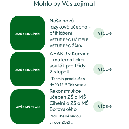
Mohlo by Vás zajímat
Naše nová
jazyková učebna -
přihlášení
VÍCE
VSTUP PRO UČITELE :
VSTUP PRO ŽÁKA :
ABAKU v Karviné
- matematická
soutěž pro třídy
VÍCE
2.stupně
Termín prodloužen
do 10.12.!! Tak vesele
Rekonstrukce
"abakujte" ! Přejeme
učeben ZŠ a MŠ
všem učitelům
Cihelní a ZŠ a MŠ
matematiky i jejich
VÍCE
Borovského
žákům příjemný
ABAKUden! Pojďte se
Na Cihelní budou
s námi zdokonalit
v roce 2021
v ABAKU aktivitách při
zrekonstruovány dvě