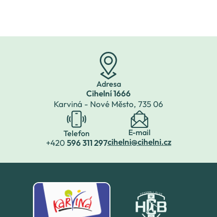
odborné učebny -
učebna ICT a učebna
cizích jazyků. Přečtěte
si podrobnosti
o rekonstrukci učeben
na Cihelní:
{phocadownload
Adresa
Cihelní 1666
Karviná - Nové Město,
735 06
E-mail
Telefon
cihelni@cihelni.cz
+420
596 311 297