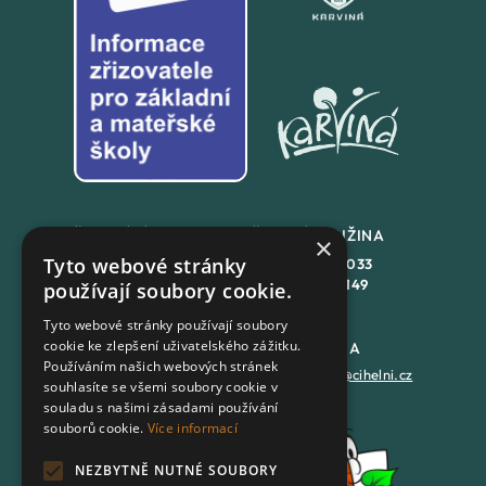
ŠKOLNÍ JÍDLENA
ŠKOLNÍ DRUŽINA
×
Tyto webové stránky
+420
558 846 032
+420
558 846 033
+420
702 167 150
+420
702 167 149
používají soubory cookie.
Tyto webové stránky používají soubory
cookie ke zlepšení uživatelského zážitku.
DATOVÁ SCHRÁNKA
PODATELNA
Používáním našich webových stránek
7batxeb
epodatelna@cihelni.cz
souhlasíte se všemi soubory cookie v
souladu s našimi zásadami používání
souborů cookie.
Více informací
FACEBOOK
NEZBYTNĚ NUTNÉ SOUBORY