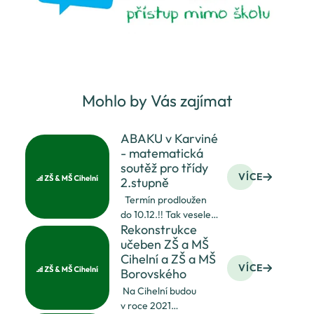
Mohlo by Vás zajímat
ABAKU v Karviné
- matematická
soutěž pro třídy
VÍCE
2.stupně
Termín prodloužen
do 10.12.!! Tak vesele
Rekonstrukce
"abakujte" ! Přejeme
učeben ZŠ a MŠ
všem učitelům
Cihelní a ZŠ a MŠ
matematiky i jejich
VÍCE
Borovského
žákům příjemný
ABAKUden! Pojďte se
Na Cihelní budou
s námi zdokonalit
v roce 2021