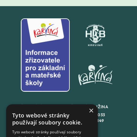
ŠKOLNÍ JÍDLENA
ŠKOLNÍ DRUŽINA
×
Tyto webové stránky
+420
558 846 032
+420
558 846 033
+420
702 167 150
+420
702 167 149
používají soubory cookie.
Tyto webové stránky používají soubory