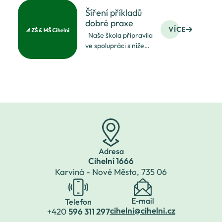
v ABAKU aktivitách při
zrekonstruovány dvě
Šíření příkladů
odborné učebny -
dobré praxe
učebna ICT a učebna
VÍCE
Naše škola připravila
cizích jazyků. Přečtěte
ve spolupráci s níže
si podrobnosti
uvedenými školami
o rekonstrukci učeben
projekt ŠÍŘENÍ
na Cihelní:
PŘÍKLADŮ DOBRÉ
{phocadownload
PRAXE v rámci Výzvy
č. 02_18_067
(Implementace
strategie digitálního
vzdělávání
Adresa
Cihelní 1666
Karviná - Nové Město,
735 06
E-mail
Telefon
cihelni@cihelni.cz
+420
596 311 297