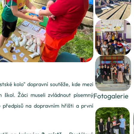
stské kolo" dopravní soutěže, kde mezi
ch škol. Žáci museli zvládnout písemný
Fotogalerie
le předpisů na dopravním hřišti a první