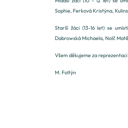
Mladší žáci (10 - 12 let) se um
Sophie, Ferková Kristýna, Kulins
Starší žáci (13-16 let) se umíst
Dabrowská Michaela, Nolč Matě
Všem děkujeme za reprezentaci n
M. Foltýn