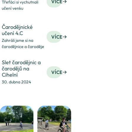
VÍCE
Třeťáci si vychutnali
učení venku
Čarodějnické
učení 4.C
VÍCE
Zahráli jsme si na
čarodějnice a čaroděje
Slet čarodějnic a
čarodějů na
VÍCE
Cihelní
30. dubna 2024