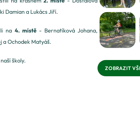
ístili na krásném
2. místě
- Dostálová
ki Damian a Lukács Jiří.
ili na
4. místě
- Bernatíková Johana,
j a Ochodek Matyáš.
aší školy.
ZOBRAZIT V