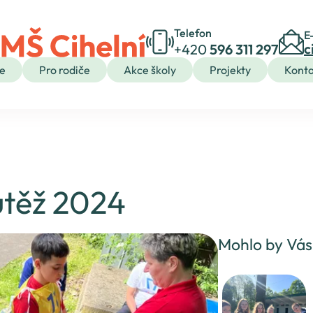
Telefon
E
c
+420
596 311 297
e
Pro rodiče
Akce školy
Projekty
Konta
TĚ
K
PRO VYCHÁZEJÍCÍ ŽÁKY
PRO MÉDIA
TÍ
ŠKOLNÍ DRUŽINA
utěž 2024
KROUŽKY
STRAVOVÁNÍ
SPOLEK RODIČŮ
Mohlo by Vás