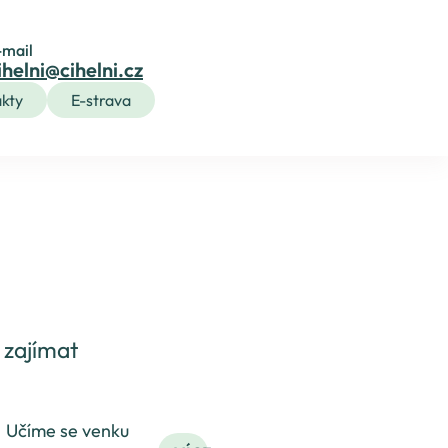
-mail
ihelni@cihelni.cz
kty
E-strava
 zajímat
Učíme se venku