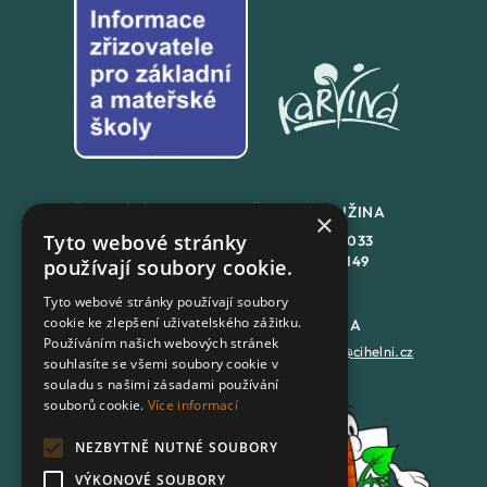
ŠKOLNÍ JÍDLENA
ŠKOLNÍ DRUŽINA
×
Tyto webové stránky
+420
558 846 032
+420
558 846 033
+420
702 167 150
+420
702 167 149
používají soubory cookie.
Tyto webové stránky používají soubory
cookie ke zlepšení uživatelského zážitku.
DATOVÁ SCHRÁNKA
PODATELNA
Používáním našich webových stránek
7batxeb
epodatelna@cihelni.cz
souhlasíte se všemi soubory cookie v
souladu s našimi zásadami používání
souborů cookie.
Více informací
FACEBOOK
NEZBYTNĚ NUTNÉ SOUBORY
YOUTUBE
VÝKONOVÉ SOUBORY