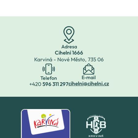
Planetária se mohla
uskutečnit.V pondělí 27.1.jsme
v půl deváté odjeli
autobusem směr
Ostrava. V Planetári
Adresa
Cihelní 1666
Karviná - Nové Město,
735 06
E-mail
Telefon
cihelni@cihelni.cz
+420
596 311 297