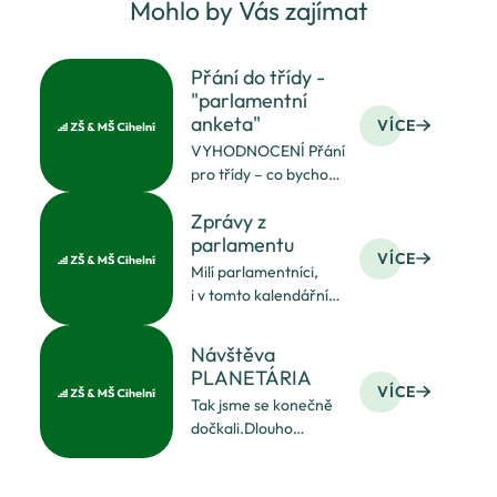
Mohlo by Vás zajímat
Přání do třídy -
"parlamentní
anketa"
VÍCE
VYHODNOCENÍ Přání
pro třídy – co bychom
my, jako členové
Zprávy z
školního parlamentu,
parlamentu
přáli své třídě do
VÍCE
nového roku? (Otázka
Milí parlamentníci,
zadávána v prosinci)
i v tomto kalendářním
Odpovědi dodali
roce se scházíme
parlamentníci z těc
KAŽDOU středu po
Návštěva
vyučování ve školním
PLANETÁRIA
čtenářském klubu.
VÍCE
Tak jsme se konečně
Některé chválím hned
dočkali.Dlouho
od začátku ledna za
plánovaná exkurze
skvělou docházku (6
pro 6.ročník do