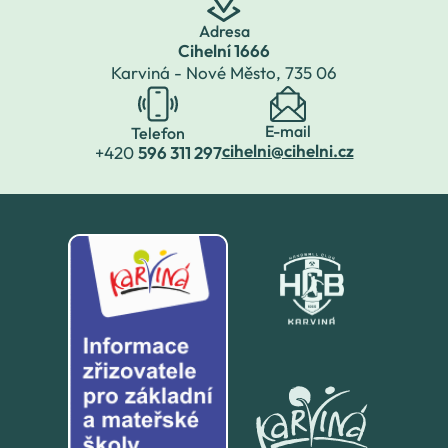
Adresa
Cihelní 1666
Karviná - Nové Město,
735 06
E-mail
Telefon
cihelni@cihelni.cz
+420
596 311 297