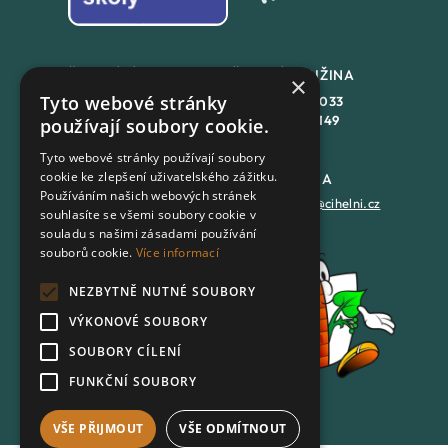
ŠKOLNÍ JÍDLENA
ŠKOLNÍ DRUŽINA
×
Tyto webové stránky
+420
558 846 032
+420
558 846 033
+420
702 167 150
+420
702 167 149
používají soubory cookie.
Tyto webové stránky používají soubory
cookie ke zlepšení uživatelského zážitku.
DATOVÁ SCHRÁNKA
PODATELNA
Používáním našich webových stránek
7batxeb
epodatelna@cihelni.cz
souhlasíte se všemi soubory cookie v
souladu s našimi zásadami používání
souborů cookie.
Více informací
FACEBOOK
NEZBYTNĚ NUTNÉ SOUBORY
YOUTUBE
VÝKONOVÉ SOUBORY
SOUBORY CÍLENÍ
FUNKČNÍ SOUBORY
VŠE PŘIJMOUT
VŠE ODMÍTNOUT