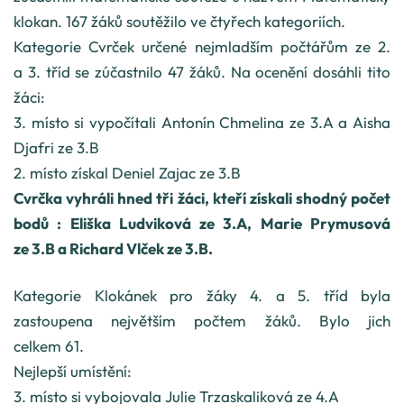
klokan. 167 žáků soutěžilo ve čtyřech kategoriích.
Kategorie Cvrček určené nejmladším počtářům ze 2.
a 3. tříd se zúčastnilo 47 žáků. Na ocenění dosáhli tito
žáci:
3. místo si vypočítali Antonín Chmelina ze 3.A a Aisha
Djafri ze 3.B
2. místo získal Deniel Zajac ze 3.B
Cvrčka vyhráli hned tři žáci, kteří získali shodný počet
bodů : Eliška Ludviková ze 3.A, Marie Prymusová
ze 3.B a Richard Vlček ze 3.B.
Kategorie Klokánek pro žáky 4. a 5. tříd byla
zastoupena největším počtem žáků. Bylo jich
celkem 61.
Nejlepší umístění:
3. místo si vybojovala Julie Trzaskaliková ze 4.A