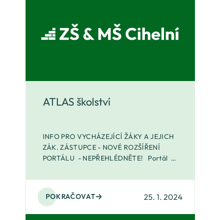
ATLAS školství
INFO PRO VYCHÁZEJÍCÍ ŽÁKY A JEJICH
ZÁK. ZÁSTUPCE - NOVÉ ROZŠÍŘENÍ
PORTÁLU - NEPŘEHLÉDNĚTE! Portál je
nově rozšířen o STATISTICKÉ
INFORMACE K OBORŮM STŘEDNÍCH
ŠKOL, na kte
25. 1. 2024
POKRAČOVAT