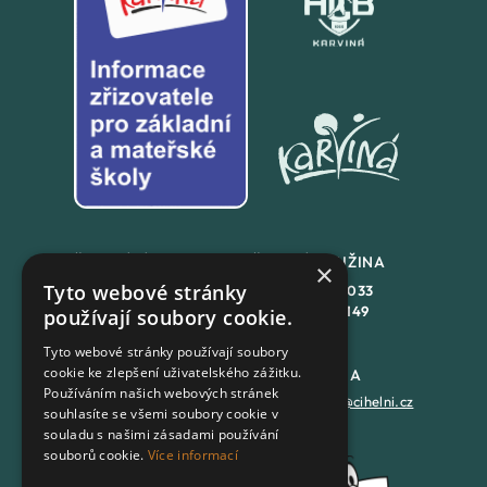
ŠKOLNÍ JÍDLENA
ŠKOLNÍ DRUŽINA
×
Tyto webové stránky
+420
558 846 032
+420
558 846 033
+420
702 167 150
+420
702 167 149
používají soubory cookie.
Tyto webové stránky používají soubory
cookie ke zlepšení uživatelského zážitku.
DATOVÁ SCHRÁNKA
PODATELNA
Používáním našich webových stránek
7batxeb
epodatelna@cihelni.cz
souhlasíte se všemi soubory cookie v
souladu s našimi zásadami používání
souborů cookie.
Více informací
FACEBOOK