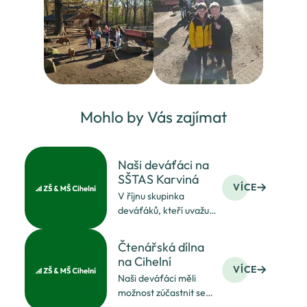
Mohlo by Vás zajímat
Naši deváťáci na
SŠTAS Karviná
VÍCE
V říjnu skupinka
deváťáků, kteří uvažují
o volbě učebního
oboru, to znamená
Čtenářská dílna
chtějí se vyučit
na Cihelní
řemeslu, navštívila
VÍCE
Naši deváťáci měli
Střední školu techniky
možnost zúčastnit se
a služeb v Karviné a její
čtenářské dílny ve