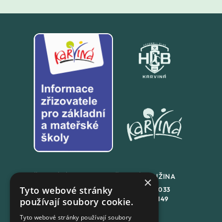
ŠKOLNÍ JÍDLENA
ŠKOLNÍ DRUŽINA
×
Tyto webové stránky
+420
558 846 032
+420
558 846 033
+420
702 167 150
+420
702 167 149
používají soubory cookie.
Tyto webové stránky používají soubory