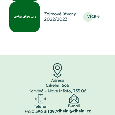
tradiční akci
spolupráci s Celé
Česko čte dětem.
Zájmové útvary
Hana Kaniová,
VÍCE
2022/2023
lektorka, s sebou
přivezla knihy povídek
Kapuce od mikiny,
které by
Adresa
Cihelní 1666
Karviná - Nové Město,
735 06
E-mail
Telefon
cihelni@cihelni.cz
+420
596 311 297