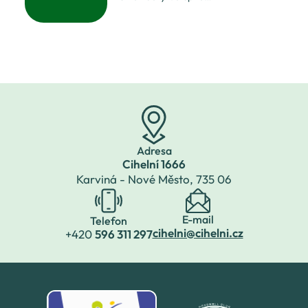
účastníkům
přišel podívat Mikuláš,
a doufáme, že se
jako každý rok je
budou nadá
navštívil v doprovodu
hrozivých čertů
a něžných andílků.
Obešel postupně
všechny třídy a
Adresa
Cihelní 1666
Karviná - Nové Město,
735 06
E-mail
Telefon
cihelni@cihelni.cz
+420
596 311 297