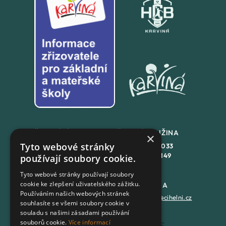
ŠKOLNÍ JÍDLENA
ŠKOLNÍ DRUŽINA
×
Tyto webové stránky
+420
558 846 032
+420
558 846 033
+420
702 167 150
+420
702 167 149
používají soubory cookie.
Tyto webové stránky používají soubory
cookie ke zlepšení uživatelského zážitku.
DATOVÁ SCHRÁNKA
PODATELNA
Používáním našich webových stránek
7batxeb
epodatelna@cihelni.cz
souhlasíte se všemi soubory cookie v
souladu s našimi zásadami používání
souborů cookie.
Více informací