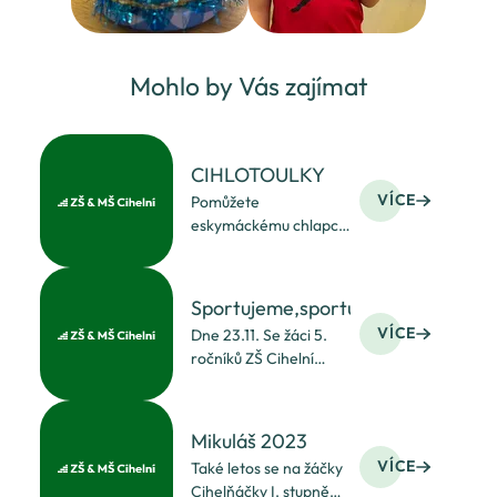
Mohlo by Vás zajímat
CIHLOTOULKY
VÍCE
Pomůžete
eskymáckému chlapci
zachránit jeho
kamarádku lišku?
Vydejte se s námi na
Sportujeme,sportujeme.....
záchrannou výpravu
VÍCE
Dne 23.11. Se žáci 5.
areálem Historických
ročníků ZŠ Cihelní
Lázní Darkov. Cestou si
zapojili do Městského
dáte velrybí svačinku,
kola ve vybíjené.
post
S odhodláním obsadili
Mikuláš 2023
slušné 7. místo.
VÍCE
Také letos se na žáčky
Gratulujeme všem
Cihelňáčky I. stupně