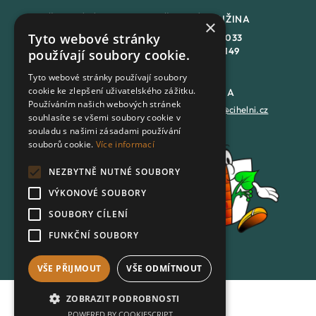
ŠKOLNÍ JÍDLENA
ŠKOLNÍ DRUŽINA
×
Tyto webové stránky
+420
558 846 032
+420
558 846 033
+420
702 167 150
+420
702 167 149
používají soubory cookie.
Tyto webové stránky používají soubory
cookie ke zlepšení uživatelského zážitku.
DATOVÁ SCHRÁNKA
PODATELNA
Používáním našich webových stránek
7batxeb
epodatelna@cihelni.cz
souhlasíte se všemi soubory cookie v
souladu s našimi zásadami používání
souborů cookie.
Více informací
FACEBOOK
NEZBYTNĚ NUTNÉ SOUBORY
YOUTUBE
VÝKONOVÉ SOUBORY
SOUBORY CÍLENÍ
FUNKČNÍ SOUBORY
VŠE PŘIJMOUT
VŠE ODMÍTNOUT
ZOBRAZIT PODROBNOSTI
Ochrana osobních údajů
POWERED BY COOKIESCRIPT