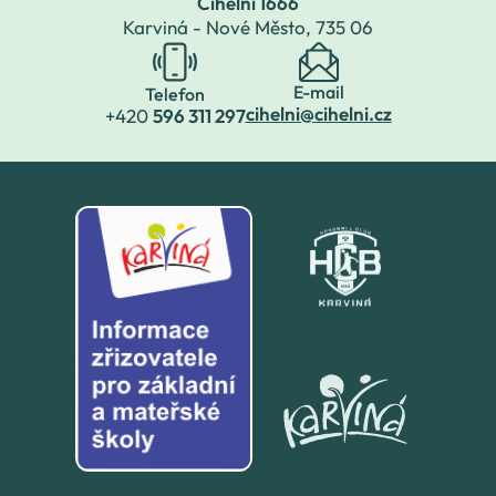
Cihelní 1666
Karviná - Nové Město,
735 06
E-mail
Telefon
cihelni@cihelni.cz
+420
596 311 297